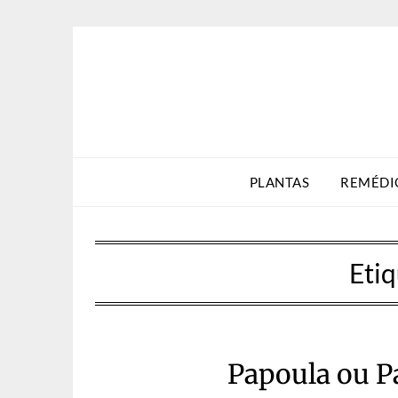
Skip
to
content
PLANTAS
REMÉDI
Eti
Papoula ou Pa