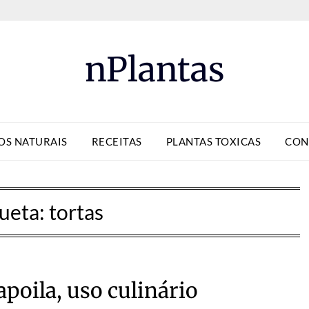
nPlantas
OS NATURAIS
RECEITAS
PLANTAS TOXICAS
CON
queta:
tortas
poila, uso culinário