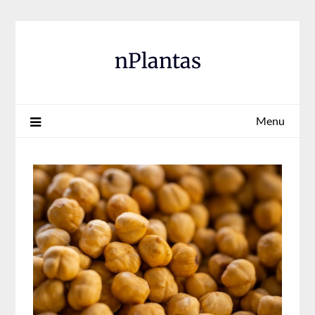
Skip
to
content
nPlantas
Menu