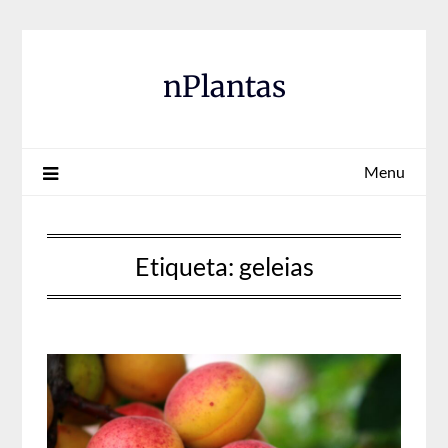
Skip
to
content
nPlantas
Menu
Etiqueta:
geleias