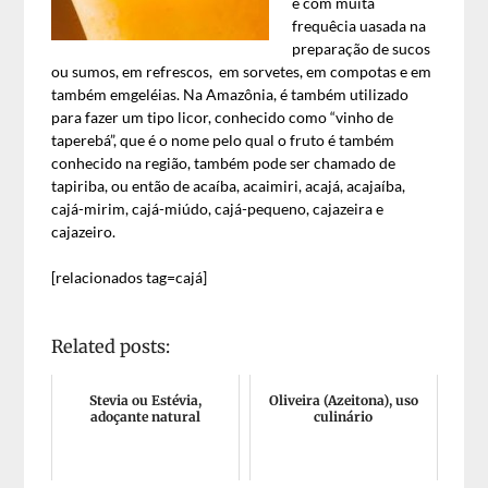
é com muita
frequêcia uasada na
preparação de sucos
ou sumos, em refrescos, em sorvetes, em compotas e em
também emgeléias. Na Amazônia, é também utilizado
para fazer um tipo licor, conhecido como “vinho de
taperebá”, que é o nome pelo qual o fruto é também
conhecido na região, também pode ser chamado de
tapiriba, ou então de acaíba, acaimiri, acajá, acajaíba,
cajá-mirim, cajá-miúdo, cajá-pequeno, cajazeira e
cajazeiro.
[relacionados tag=cajá]
Related posts:
Stevia ou Estévia,
Oliveira (Azeitona), uso
adoçante natural
culinário