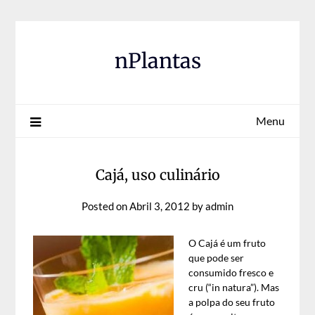
Skip
to
content
nPlantas
Menu
Cajá, uso culinário
Posted on
Abril 3, 2012
by
admin
O Cajá é um fruto
que pode ser
consumido fresco e
cru (“in natura”). Mas
a polpa do seu fruto