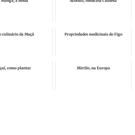
Manga, a lenda
Acônito, Medicina Chinesa
o culinário da Maçã
Propriedades medicinais do Figo
çaí, como plantar
Mirtilo, na Europa