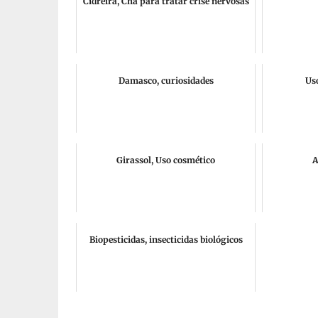
Cidreira, Chá para tratar crise nervosas
Damasco, curiosidades
Us
Girassol, Uso cosmético
A
Biopesticidas, insecticidas biológicos