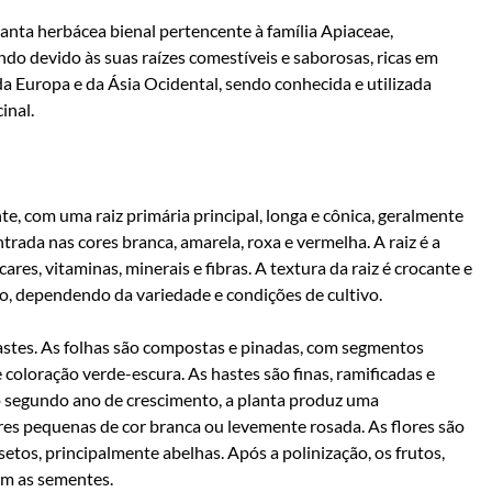
anta herbácea bienal pertencente à família Apiaceae,
o devido às suas raízes comestíveis e saborosas, ricas em
da Europa e da Ásia Ocidental, sendo conhecida e utilizada
inal.
e, com uma raiz primária principal, longa e cônica, geralmente
ada nas cores branca, amarela, roxa e vermelha. A raiz é a
ares, vitaminas, minerais e fibras. A textura da raiz é crocante e
o, dependendo da variedade e condições de cultivo.
hastes. As folhas são compostas e pinadas, com segmentos
 coloração verde-escura. As hastes são finas, ramificadas e
 segundo ano de crescimento, a planta produz uma
res pequenas de cor branca ou levemente rosada. As flores são
setos, principalmente abelhas. Após a polinização, os frutos,
m as sementes.