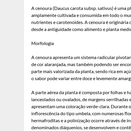
A cenoura (Daucus carota subsp. sativus) é uma pl
amplamente cultivada e consumida em todo o mund
nutrientes e carotenoides. A cenoura é originária 
desde a antiguidade como alimento e planta medic
Morfologia
A cenoura apresenta um sistema radicular pivotant
de cor alaranjada, mas também podendo ser encontr
parte mais valorizada da planta, sendo rica em açúc
o sabor pode variar entre doce e levemente amarg
A parte aérea da planta é composta por folhas e 
lanceolados ou ovalados, de margens serrilhadas e
apresentam uma coloração verde-clara. Durante o
inflorescência do tipo umbela, com numerosas flo
hermafroditas e a polinização ocorre através de in
denominados diáquenios, se desenvolvem e contê