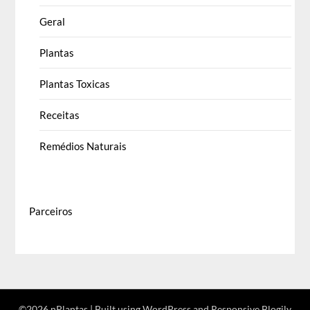
Geral
Plantas
Plantas Toxicas
Receitas
Remédios Naturais
Parceiros
©2026 nPlantas
| Built using WordPress and
Responsive Blogily