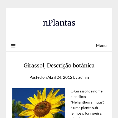
Skip
to
content
nPlantas
Menu
Girassol, Descrição botânica
Posted on
Abril 24, 2012
by
admin
O Girassol,de nome
cientifico
“Helianthus annuus”,
é uma planta sub-
lenhosa, forrageira,