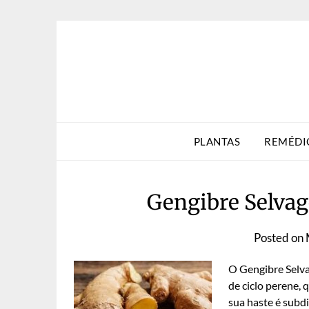
Skip
to
content
PLANTAS
REMÉDI
Gengibre Selvag
Posted on
O Gengibre Selva
de ciclo perene, 
sua haste é subd