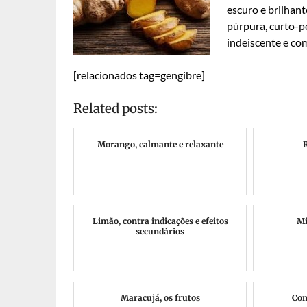
escuro e brilhant
púrpura, curto-p
indeiscente e co
[relacionados tag=gengibre]
Related posts:
Morango, calmante e relaxante
Limão, contra indicações e efeitos
Mi
secundários
Maracujá, os frutos
Com