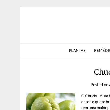
Skip
to
content
PLANTAS
REMÉDI
Chuc
Posted on
O Chuchu, é um f
desde o quase br
tem uma maior pr