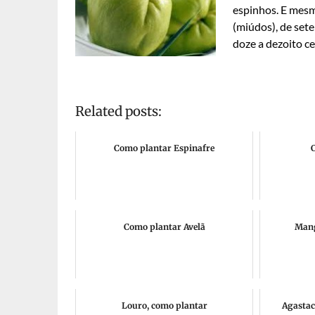
espinhos. E mes
(miúdos), de set
doze a dezoito c
Related posts:
Como plantar Espinafre
C
Como plantar Avelã
Mang
Louro, como plantar
Agastac