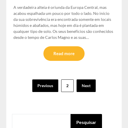
A verdadeira alteia é oriunda da Europa Central, mas
acabou espalhada um pouco por todo o lado. No início
da sua sobrevivência era encontrada somente em locais
húmidos e abafados, mas hoje em dia é plantada em
qualquer tipo de solo. Os seus benefícios são conhecidos
desde o tempo de Carlos Magno e as suas…
Read more
Paginação
Previous
2
Next
dos
conteúdos
PESQUISAR
Pesquisar