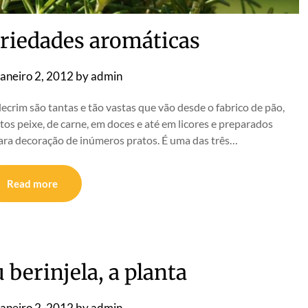
priedades aromáticas
aneiro 2, 2012
by
admin
crim são tantas e tão vastas que vão desde o fabrico de pão,
s peixe, de carne, em doces e até em licores e preparados
ra decoração de inúmeros pratos. É uma das três…
Read more
 berinjela, a planta
aneiro 2, 2012
by
admin