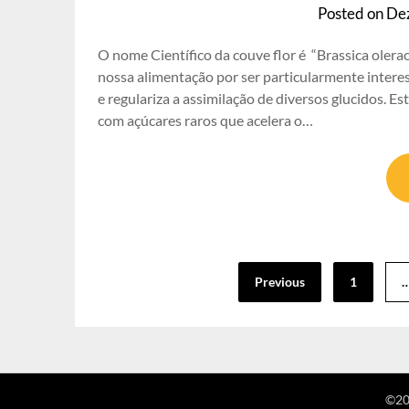
Posted on
De
O nome Científico da couve flor é “Brassica olerac
nossa alimentação por ser particularmente interes
e regulariza a assimilação de diversos glucidos. E
com açúcares raros que acelera o…
Paginação
Previous
1
dos
conteúdos
©20