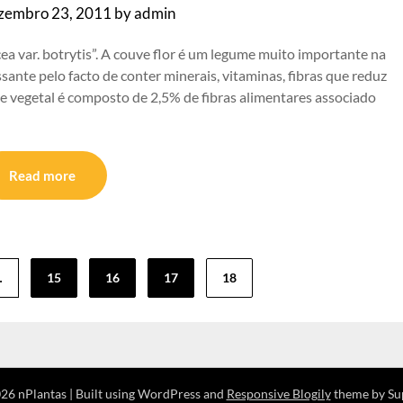
zembro 23, 2011
by
admin
ea var. botrytis”. A couve flor é um legume muito importante na
sante pelo facto de conter minerais, vitaminas, fibras que reduz
ste vegetal é composto de 2,5% de fibras alimentares associado
Read more
…
15
16
17
18
26 nPlantas
| Built using WordPress and
Responsive Blogily
theme by Su