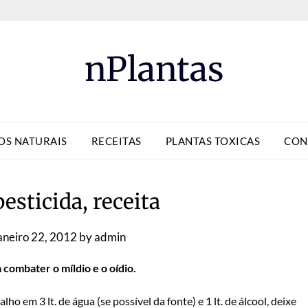
nPlantas
OS NATURAIS
RECEITAS
PLANTAS TOXICAS
CON
esticida, receita
aneiro 22, 2012
by
admin
 combater o míldio e o oídio.
alho em 3 lt. de água (se possível da fonte) e 1 lt. de álcool, deixe