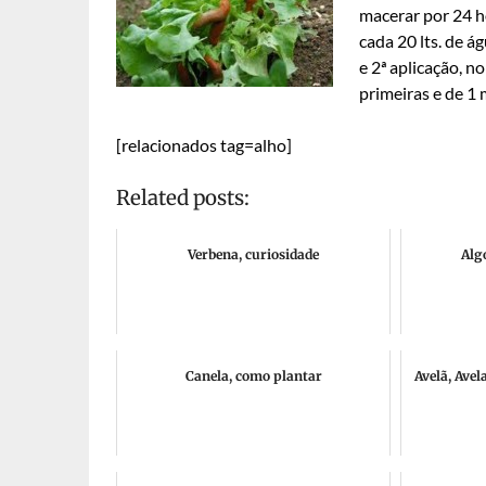
macerar por 24 ho
cada 20 lts. de á
e 2ª aplicação, n
primeiras e de 1 
[relacionados tag=alho]
Related posts:
Verbena, curiosidade
Alg
Canela, como plantar
Avelã, Avel