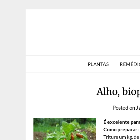
Skip
to
content
PLANTAS
REMÉDI
Alho, biop
Posted on
J
É excelente para
Como preparar:
Triture um kg. de 