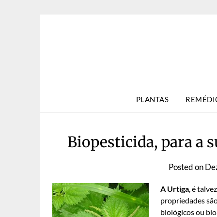
Skip
to
content
PLANTAS
REMÉDI
Biopesticida, para a 
Posted on
De
A Urtiga
, é talv
propriedades são
biológicos ou bi