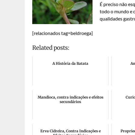
É preciso não es
todo o mundo e q
qualidades gastr
[relacionados tag=beldroega]
Related posts:
A História da Batata
Am
Mandioca, contra indicações e efeitos
Curi
secundários
Erva Cidreira, Contra Indicações e
Proprie