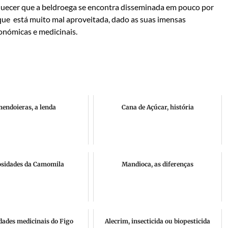
quecer que a beldroega se encontra disseminada em pouco por
ue está muito mal aproveitada, dado as suas imensas
onómicas e medicinais.
endoieras, a lenda
Cana de Açúcar, história
osidades da Camomila
Mandioca, as diferenças
dades medicinais do Figo
Alecrim, insecticida ou biopesticida