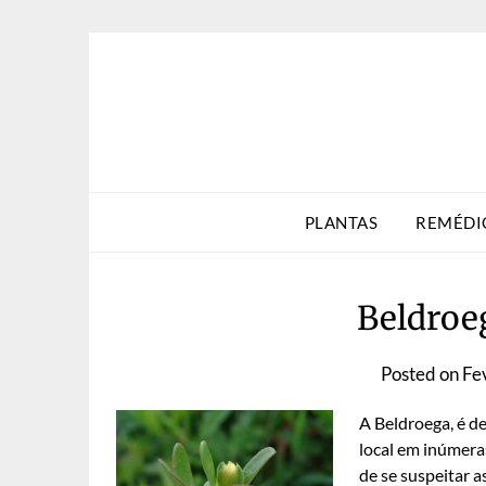
Skip
to
content
PLANTAS
REMÉDI
Beldroeg
Posted on
Fe
A Beldroega, é de
local em inúmera
de se suspeitar 