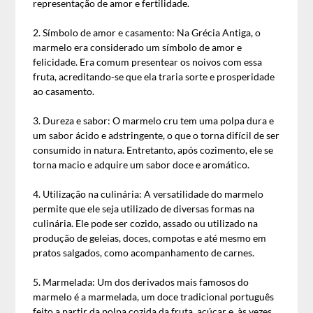
representação de amor e fertilidade.
2. Símbolo de amor e casamento: Na Grécia Antiga, o
marmelo era considerado um símbolo de amor e
felicidade. Era comum presentear os noivos com essa
fruta, acreditando-se que ela traria sorte e prosperidade
ao casamento.
3. Dureza e sabor: O marmelo cru tem uma polpa dura e
um sabor ácido e adstringente, o que o torna difícil de ser
consumido in natura. Entretanto, após cozimento, ele se
torna macio e adquire um sabor doce e aromático.
4. Utilização na culinária: A versatilidade do marmelo
permite que ele seja utilizado de diversas formas na
culinária. Ele pode ser cozido, assado ou utilizado na
produção de geleias, doces, compotas e até mesmo em
pratos salgados, como acompanhamento de carnes.
5. Marmelada: Um dos derivados mais famosos do
marmelo é a marmelada, um doce tradicional português
feito a partir da polpa cozida da fruta, açúcar e, às vezes,