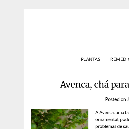
Skip
to
content
PLANTAS
REMÉDI
Avenca, chá par
Posted on
A Avenca, uma be
ornamental, pode
problemas de saú