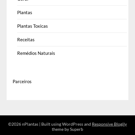
Plantas
Plantas Toxicas
Receitas
Remédios Naturais
Parceiros
©2026 nPlantas
| Built using WordPress and
Responsive Blogily
theme by Superb