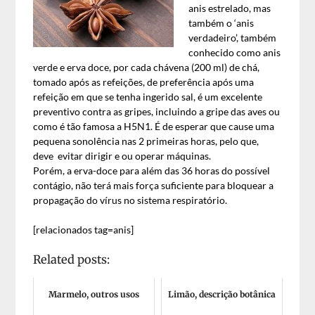
anis estrelado, mas
também o ‘anis
verdadeiro’, também
conhecido como anis
verde e erva doce, por cada chávena (200 ml) de chá,
tomado após as refeições, de preferência após uma
refeição em que se tenha ingerido sal, é um excelente
preventivo contra as gripes, incluindo a gripe das aves ou
como é tão famosa a H5N1. É de esperar que cause uma
pequena sonolência nas 2 primeiras horas, pelo que,
deve evitar dirigir e ou operar máquinas.
Porém, a erva-doce para além das 36 horas do possível
contágio, não terá mais força suficiente para bloquear a
propagação do vírus no sistema respiratório.
[relacionados tag=anis]
Related posts:
Marmelo, outros usos
Limão, descrição botânica