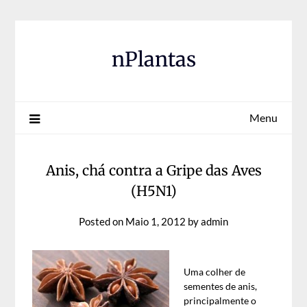
Skip
to
content
nPlantas
Menu
Anis, chá contra a Gripe das Aves
(H5N1)
Posted on
Maio 1, 2012
by
admin
Uma colher de
sementes de anis,
principalmente o