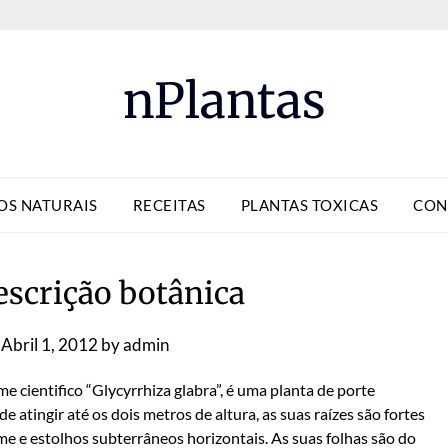
nPlantas
OS NATURAIS
RECEITAS
PLANTAS TOXICAS
CON
escrição botânica
n
Abril 1, 2012
by
admin
e cientifico “Glycyrrhiza glabra”, é uma planta de porte
e atingir até os dois metros de altura, as suas raízes são fortes
me e estolhos subterrâneos horizontais. As suas folhas são do