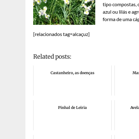
tipo compostas, 
azul ou lilás e a
forma de uma cáp
[relacionados tag=alcaçuz]
Related posts:
Castanheiro, as doenças
Mar
Pinhal de Leiria
Avel