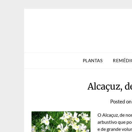
Skip
to
content
PLANTAS
REMÉDI
Alcaçuz, d
Posted o
O Alcaçuz, de nom
arbustivo que pod
e de grande volu