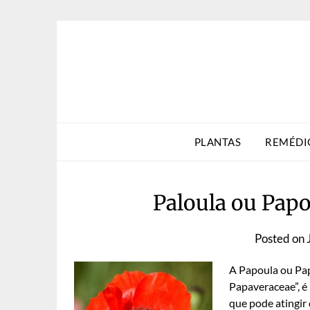
Skip
to
content
PLANTAS
REMÉDI
Paloula ou Papo
Posted on
A Papoula ou Pap
Papaveraceae”, é 
que pode atingir