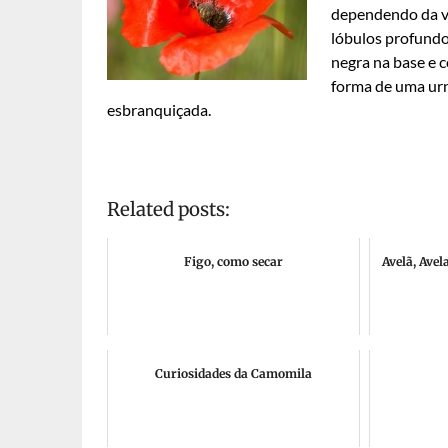
dependendo da va
lóbulos profundo
negra na base e c
forma de uma urn
esbranquiçada.
Related posts:
Figo, como secar
Avelã, Avel
Curiosidades da Camomila