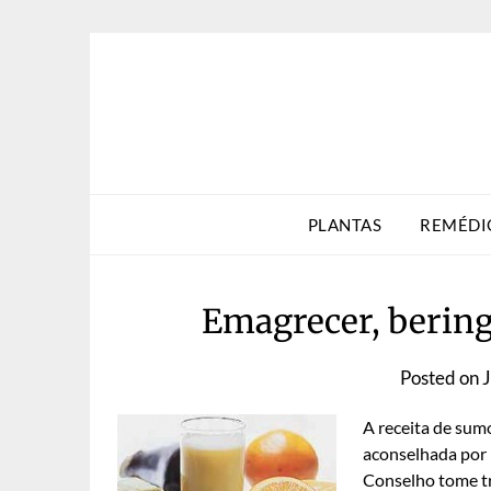
Skip
to
content
PLANTAS
REMÉDI
Emagrecer, beringe
Posted on
J
A receita de sum
aconselhada por 
Conselho tome tr