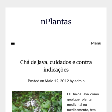
Skip
to
content
nPlantas
Menu
Chá de Java, cuidados e contra
indicações
Posted on
Maio 12, 2012
by
admin
O Chá de Java, como
qualquer planta
medicinal ou
medicamento, tem