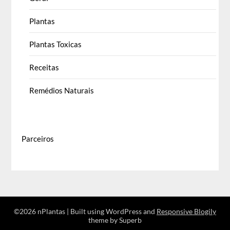
Plantas
Plantas Toxicas
Receitas
Remédios Naturais
Parceiros
©2026 nPlantas
| Built using WordPress and
Responsive Blogily
theme by Superb