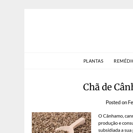
Skip
to
content
PLANTAS
REMÉDI
Chã de Cân
Posted on
Fe
O Cânhamo, canna
produção e consu
subsidiada a su