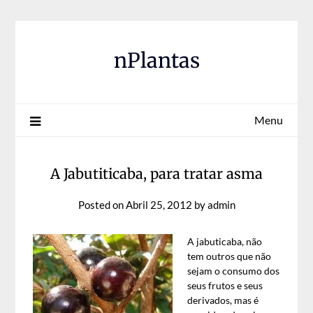
Skip
to
content
nPlantas
Menu
A Jabutiticaba, para tratar asma
Posted on
Abril 25, 2012
by
admin
A jabuticaba, não
tem outros que não
sejam o consumo dos
seus frutos e seus
derivados, mas é