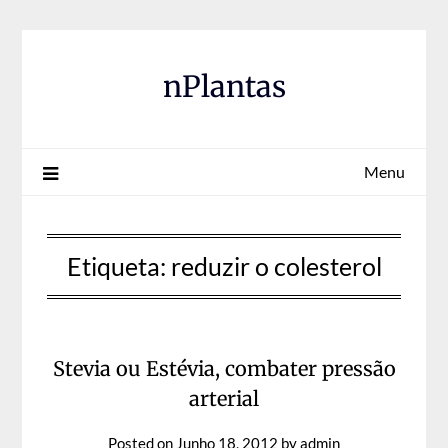
Skip
to
content
nPlantas
Menu
Etiqueta:
reduzir o colesterol
Stevia ou Estévia, combater pressão
arterial
Posted on
Junho 18, 2012
by
admin