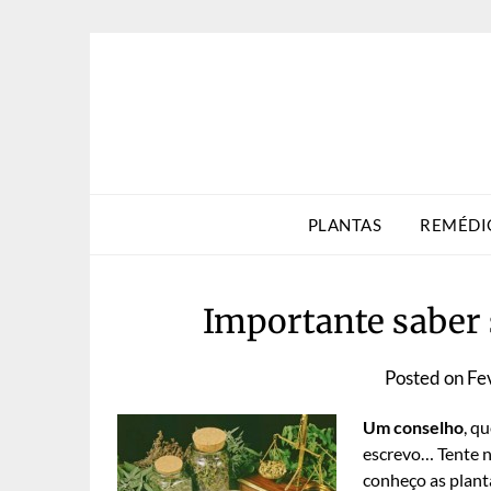
Skip
to
content
PLANTAS
REMÉDI
Importante saber 
Posted on
Fe
Um conselho
, q
escrevo… Tente n
conheço as plant