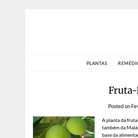
Skip
to
content
PLANTAS
REMÉDI
Fruta-
Posted on
Fe
A planta da fruta
também da Malási
base da aliment