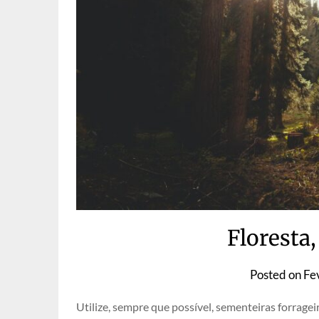
Floresta,
Posted on
Fe
Utilize, sempre que possível, sementeiras forragei