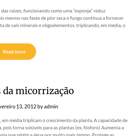
o das raízes, funcionando como uma “esponja” reduz
ois mesmo nas fases de pior seca o fungo continua a fornecer
nta de sais minerais e oligoelementos, triplicando, em média, o
Read more
 da micorrização
vereiro 13, 2012
by
admin
, em média triplicam o crescimento da planta. A capacidade de
, pois torna solúveis para as plantas (ex. fósforo) Aumenta a
ponja que retém a água por muito mais tempo. Protege as…