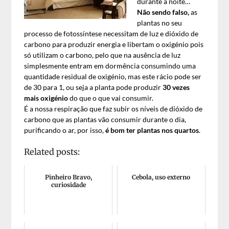
durante a noite…
Não sendo falso,
as
plantas no seu
processo de fotossíntese necessitam de luz e dióxido de
carbono para produzir energia e libertam o oxigénio pois
só utilizam o carbono, pelo que na ausência de luz
simplesmente entram em dormência consumindo uma
quantidade residual de oxigénio, mas este rácio pode ser
de 30 para 1, ou seja a planta pode produzir
30 vezes
mais oxigénio
do que o que vai consumir.
É a nossa respiração que faz subir os níveis de dióxido de
carbono que as plantas vão consumir durante o dia,
purificando o ar, por isso,
é bom ter plantas nos quartos
.
Related posts:
Pinheiro Bravo,
Cebola, uso externo
curiosidade