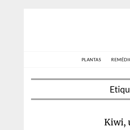
Skip
to
content
PLANTAS
REMÉDI
Etiqu
Kiwi, 