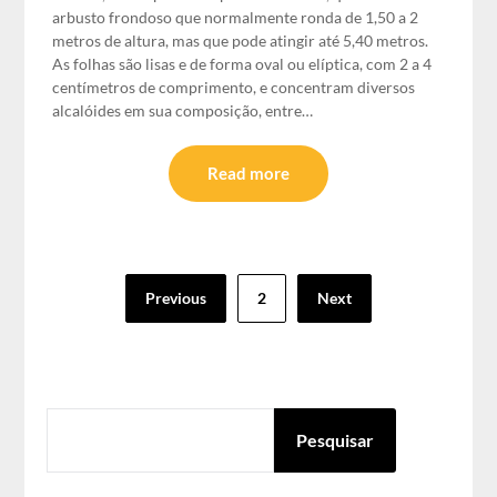
arbusto frondoso que normalmente ronda de 1,50 a 2
metros de altura, mas que pode atingir até 5,40 metros.
As folhas são lisas e de forma oval ou elíptica, com 2 a 4
centímetros de comprimento, e concentram diversos
alcalóides em sua composição, entre…
Read more
Paginação
Previous
2
Next
dos
conteúdos
PESQUISAR
Pesquisar