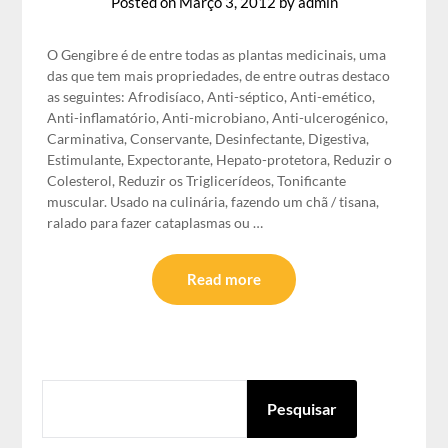
Posted on
Março 3, 2012
by
admin
O Gengibre é de entre todas as plantas medicinais, uma
das que tem mais propriedades, de entre outras destaco
as seguintes: Afrodisíaco, Anti-séptico, Anti-emético,
Anti-inflamatório, Anti-microbiano, Anti-ulcerogénico,
Carminativa, Conservante, Desinfectante, Digestiva,
Estimulante, Expectorante, Hepato-protetora, Reduzir o
Colesterol, Reduzir os Triglicerídeos, Tonificante
muscular. Usado na culinária, fazendo um chã / tisana,
ralado para fazer cataplasmas ou …
Read more
PESQUISAR
Pesquisar