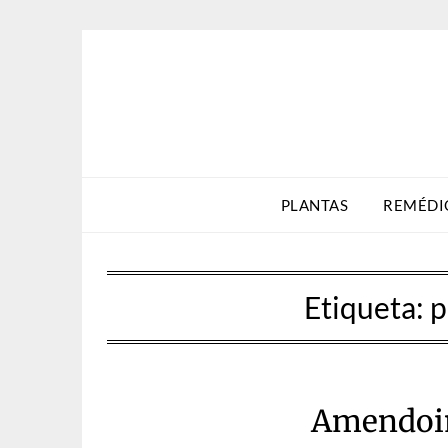
Skip
to
content
PLANTAS
REMÉDI
Etiqueta:
p
Amendoim