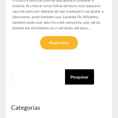
O Louro é uma das plantas que ajuda a combater a
insónia. Se colocar umas folhas de louro num pequeno
saco de pano por debaixo do seu travesseiro vai ajudar a
adormecer, pode também usar Lavanda Ou Alfazema,
também pode usar alecrim e até camomila, usar várias
plantas em simultâneo ou ir variando, até para…
Read more
PESQUISAR
Pesquisar
Categorias