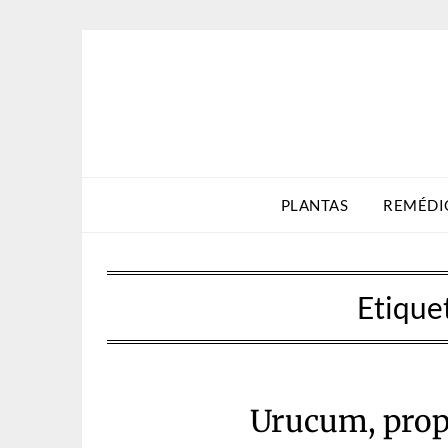
Skip
to
content
PLANTAS
REMÉDI
Etique
Urucum, prop