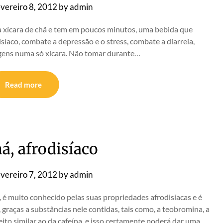
vereiro 8, 2012
by
admin
a xícara de chã e tem em poucos minutos, uma bebida que
síaco, combate a depressão e o stress, combate a diarreia,
agens numa só xícara. Não tomar durante…
Read more
á, afrodisíaco
vereiro 7, 2012
by
admin
 é muito conhecido pelas suas propriedades afrodisíacas e é
raças a substâncias nele contidas, tais como, a teobromina, a
feito similar ao da cafeína, e isso certamente poderá dar uma