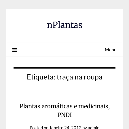
Skip
to
content
nPlantas
Menu
Etiqueta:
traça na roupa
Plantas aromáticas e medicinais,
PNDI
Posted on
Janeiro 24, 2012
by
admin