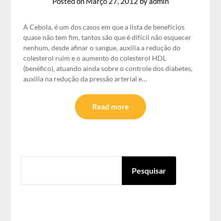
Posted on
Março 27, 2012
by
admin
A Cebola, é um dos casos em que a lista de benefícios
quase não tem fim, tantos são que é difícil não esquecer
nenhum, desde afinar o sangue, auxilia a redução do
colesterol ruim e o aumento do colesterol HDL
(benéfico), atuando ainda sobre o controle dos diabetes,
auxilia na redução da pressão arterial e…
Read more
PESQUISAR
Pesquisar