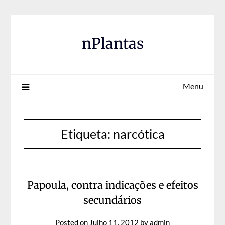
Skip
to
content
nPlantas
Menu
Etiqueta:
narcótica
Papoula, contra indicações e efeitos
secundários
Posted on
Julho 11, 2012
by
admin