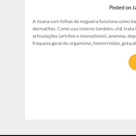
Posted on
J
A tisana com folhas de nogueira funciona como b
dermatites. Como uso interno também, chã, trata 
articulações (artrites e reumatismo), anemias, depu
fraqueza geral do organismo, hemorróidas, gota,di