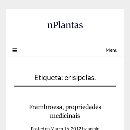
Skip
to
content
nPlantas
Menu
Etiqueta:
erisipelas.
Frambroesa, propriedades
medicinais
Posted on
Março 16, 2012
by
admin