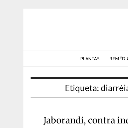
Skip
to
content
PLANTAS
REMÉDI
Etiqueta:
diarréi
Jaborandi, contra ind