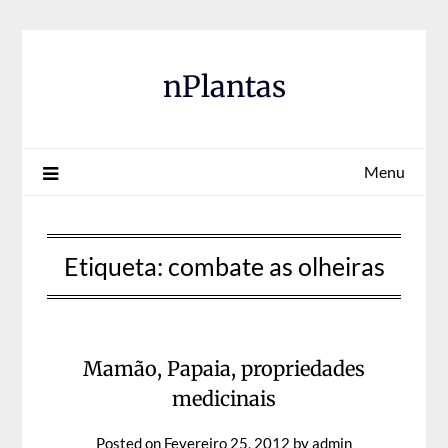
Skip
to
content
nPlantas
Menu
Etiqueta:
combate as olheiras
Mamão, Papaia, propriedades
medicinais
Posted on
Fevereiro 25, 2012
by
admin