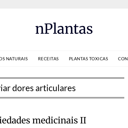
nPlantas
OS NATURAIS
RECEITAS
PLANTAS TOXICAS
CON
viar dores articulares
iedades medicinais II