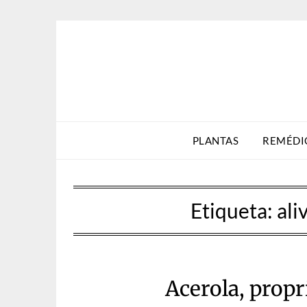
Skip
to
content
PLANTAS
REMÉDI
Etiqueta:
ali
Acerola, propr