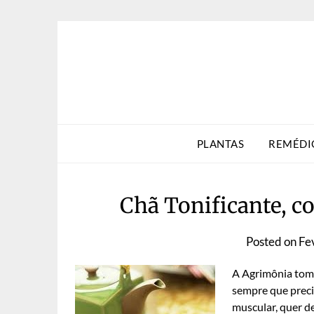
Skip
to
content
PLANTAS
REMÉDI
Chã Tonificante, 
Posted on
Fe
A Agrimônia tom
sempre que preci
muscular, quer d